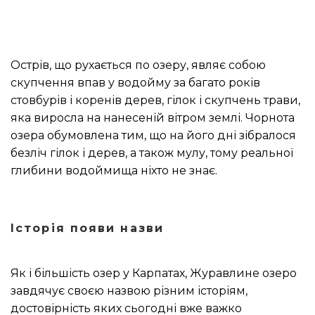
Острів, що рухається по озеру, являє собою
скупчення впав у водойму за багато років
стовбурів і коренів дерев, гілок і скупчень трави,
яка виросла на нанесеній вітром землі.
Чорнота
озера обумовлена тим, що на його дні зібралося
безліч гілок і дерев, а також мулу, тому реальної
глибини водоймища ніхто не знає.
Історія появи назви
Як і більшість озер у Карпатах, Журавлине озеро
завдячує своєю назвою різним історіям,
достовірність яких сьогодні вже важко