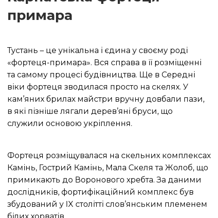
примара
Тустань – це унікальна і єдина у своєму роді
«фортеця-примара».
Вся справа в її розміщенні
та самому процесі будівництва.
Ще в Середні
віки фортеця зводилася просто на скелях.
У
кам’яних брилах майстри вручну довбали пази,
в які пізніше лягали дерев’яні бруси, що
служили основою укріплення.
Фортеця розміщувалася на скельних комплексах
Камінь, Гострий Камінь, Мала Скеля та Жолоб, що
примикають до Воронового хребта.
За даними
дослідників, фортифікаційний комплекс був
збудований у IX столітті слов’янським племенем
білих хорватів.