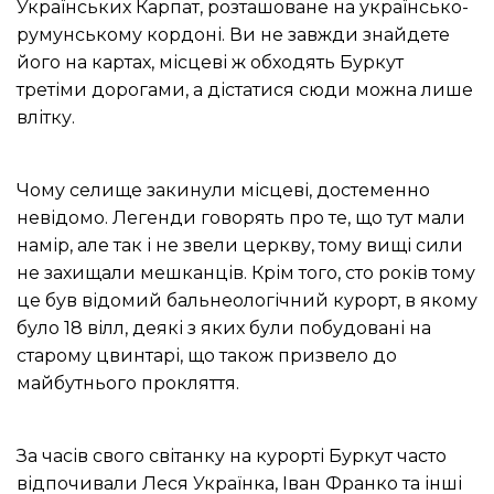
Українських Карпат, розташоване на українсько-
румунському кордоні.
Ви не завжди знайдете
його на картах, місцеві ж обходять Буркут
третіми дорогами, а дістатися сюди можна лише
влітку.
Чому селище закинули місцеві, достеменно
невідомо.
Легенди говорять про те, що тут мали
намір, але так і не звели церкву, тому вищі сили
не захищали мешканців.
Крім того, сто років тому
це був відомий бальнеологічний курорт, в якому
було 18 вілл, деякі з яких були побудовані на
старому цвинтарі, що також призвело до
майбутнього прокляття.
За часів свого світанку на курорті Буркут часто
відпочивали Леся Українка, Іван Франко та інші