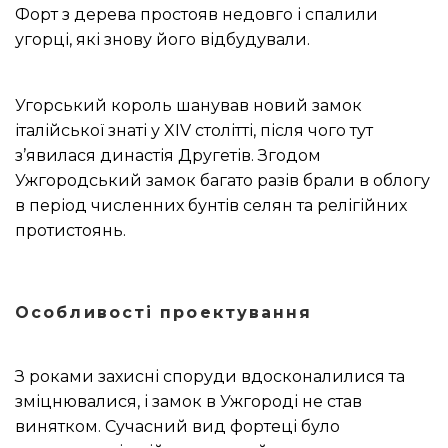
Форт з дерева простояв недовго і спалили
угорці, які знову його відбудували.
Угорський король шанував новий замок
італійської знаті у XIV столітті, після чого тут
з’явилася династія Другетів.
Згодом
Ужгородський замок багато разів брали в облогу
в період численних бунтів селян та релігійних
протистоянь.
Особливості проектування
З роками захисні споруди вдосконалилися та
зміцнювалися, і замок в Ужгороді не став
винятком.
Сучасний вид фортеці було