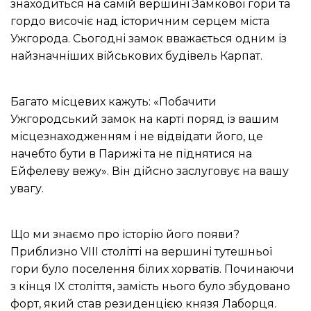
знаходиться на самій вершині Замкової гори та
гордо височіє над історичним серцем міста
Ужгорода.
Сьогодні замок вважається одним із
найзначніших військових будівель Карпат.
Багато місцевих кажуть: «Побачити
Ужгородський замок на карті поряд із вашим
місцезнаходженням і не відвідати його, це
начебто бути в Парижі та не піднятися на
Ейфелеву вежу».
Він дійсно заслуговує на вашу
увагу.
Що ми знаємо про історію його появи?
Приблизно VIII столітті на вершині тутешньої
гори було поселення білих хорватів.
Починаючи
з кінця IX століття, замість нього було збудовано
форт, який став резиденцією князя Лаборця.