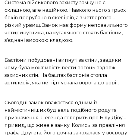
Система військового захисту замку не є
складною, але надійною.
Навколо нього з трьох
боків прорубано в скелі рів, а з четвертого –
різкий урвищ.
Замок має форму неправильного
чотирикутника, на кутах якого стоять бастіони,
з’єднані високою кладкою.
Бастіони побудовані випнуті за стіни, завдяки
чому була можливість вести вогонь вздовж
захисних стін.
На баштах бастіонів стояла
артилерія, яка не підпускала ворога до воріт.
Сьогодні замок вважається одним із
наймістичніших будівель подібного роду та
призначення.
Легенда говорить про Білу Діву –
привид, що живе в замку.
Колись, за правління
графа Другета, його дочка закохалася у воєводу