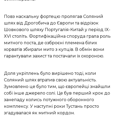
Повз наскальну фортецю пролягав Соляний
шлях від Дрогобича до Європи та відрізок
Шовкового шляху Португалія-Китай у період IX-
XVI століть.
Фортифікаційна споруда грала роль
митного поста, де озброєні племена білих
хорватів збирали мито з купців.
В обмін вони
гарантували захист та постачали їх охороною.
Доля укріплень було вирішено тоді, коли
Соляний шлях втратив свою актуальність.
Зумовлено це було тим, що європейці знайшли
собі інше джерело солі.
Це був перший крок до
занепаду колись потужного оборонного
комплексу.
У наступні роки Тустань просто
згадувалася як митний кордон.