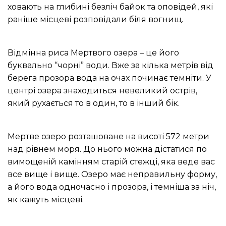
ховають на глибині безліч байок та оповідей, які
раніше місцеві розповідали біля вогнищ.
Відмінна риса Мертвого озера – це його
буквально “чорні” води.
Вже за кілька метрів від
берега прозора вода на очах починає темніти.
У
центрі озера знаходиться невеликий острів,
який рухається то в один, то в інший бік.
Мертве озеро розташоване на висоті 572 метри
над рівнем моря.
До нього можна дістатися по
вимощеній камінням старій стежці, яка веде вас
все вище і вище.
Озеро має неправильну форму,
а його вода одночасно і прозора, і темніша за ніч,
як кажуть місцеві.