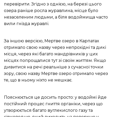
перевірити.
Згідно з однією, на березі цього
озера раніше росла журавлина, місце було
незаселеним людьми, а біля водоймища часто
вили гнізда журавлі.
За іншою версією, Мертве озеро в Карпатах
отримало свою назву через непрохідні та дикі
місця, через які багато мандрівників у цих
місцях попрощалися тут зі своїм життям.
Якщо
дивитися на речі реальніше з сучасної точки
зору, свою назву Мертве озеро отримало через
те, що в ньому ніхто не мешкає.
Пояснюється це досить просто: у водоймі йде
постійний процес гниття органіки, через що
утворюється багато вуглекислого газу та
сірководню, який виходить на поверхню у