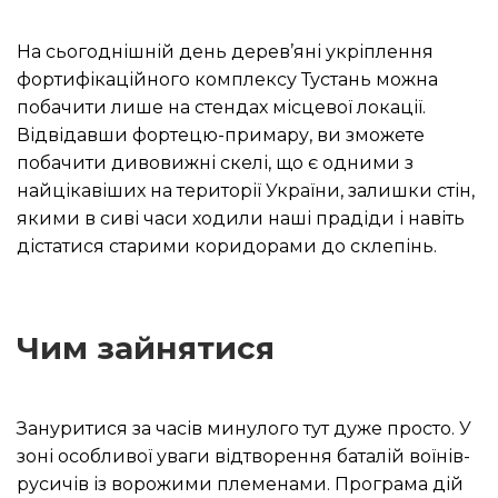
На сьогоднішній день дерев’яні укріплення
фортифікаційного комплексу Тустань можна
побачити лише на стендах місцевої локації.
Відвідавши фортецю-примару, ви зможете
побачити дивовижні скелі, що є одними з
найцікавіших на території України, залишки стін,
якими в сиві часи ходили наші прадіди і навіть
дістатися старими коридорами до склепінь.
Чим зайнятися
Зануритися за часів минулого тут дуже просто.
У
зоні особливої уваги відтворення баталій воїнів-
русичів із ворожими племенами.
Програма дій