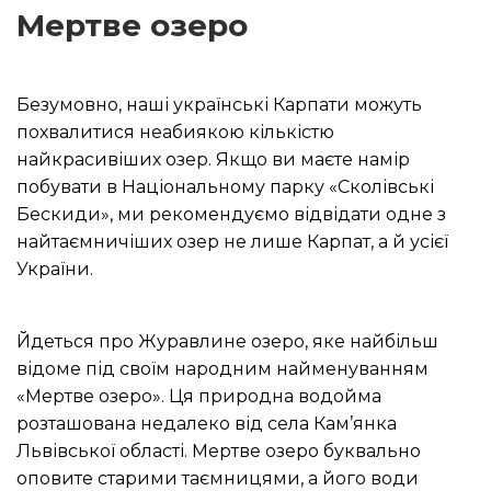
Мертве озеро
Безумовно, наші українські Карпати можуть
похвалитися неабиякою кількістю
найкрасивіших озер.
Якщо ви маєте намір
побувати в Національному парку «Сколівські
Бескиди», ми рекомендуємо відвідати одне з
найтаємничіших озер не лише Карпат, а й усієї
України.
Йдеться про Журавлине озеро, яке найбільш
відоме під своїм народним найменуванням
«Мертве озеро».
Ця природна водойма
розташована недалеко від села Кам’янка
Львівської області.
Мертве озеро буквально
оповите старими таємницями, а його води