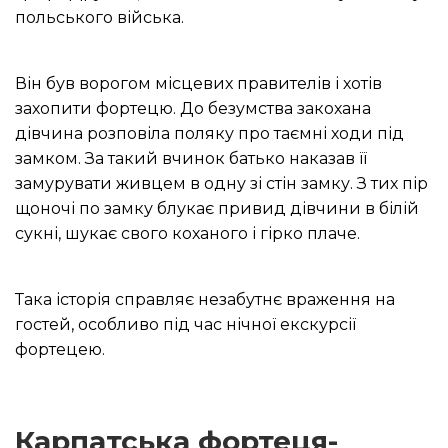
польського війська.
Він був ворогом місцевих правителів і хотів
захопити фортецю.
До безумства закохана
дівчина розповіла поляку про таємні ходи під
замком.
За такий вчинок батько наказав її
замурувати живцем в одну зі стін замку.
З тих пір
щоночі по замку блукає привид дівчини в білій
сукні, шукає свого коханого і гірко плаче.
Така історія справляє незабутнє враження на
гостей, особливо під час нічної екскурсії
фортецею.
Карпатська фортеця-