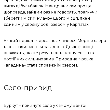
вигляді бульбашок.
Мандрівникам про це,
щоправда, зайвий раз не говорять, прагнучи
зберегти містичну ауру цього місця, яке є
єдиним у своєму роді озером у Карпатах.
У який період і через що з’явилося Мертве озеро
також залишається загадкою.
Деякі фахівці
вважають, що це результат танення снігів та
постійних сильних злив.
Природна гірська
«впадина» стала справжнім озером.
Село-привид
Буркут – покинуте село у самому центрі