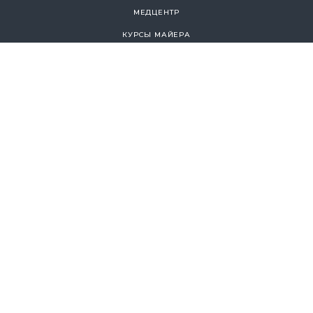
МЕДЦЕНТР
КУРСЫ МАЙЕРА
ПРОГРАММА CHECK-UP
РЕАБИЛИТАЦИЯ
WELLNESS
СПА
РАЗВЛЕЧЕНИЯ И ДОСУГ
ПРОГРАММЫ
НОВОСТИ
ПРЕДЛОЖЕНИЯ
ПРАВИЛА
ОГРАНИЧЕНИЯ