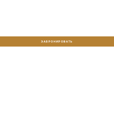
ЗАБРОНИРОВАТЬ
ф
ARGENTUM 15%
СЕРЕБРЯНАЯ КАРТА
Карта выдается гостям, которые суммарно