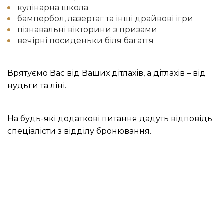
кулінарна школа
бампербол, лазертаг та інші драйвові ігри
пізнавальні вікторини з призами
вечірні посиденьки біля багаття
Врятуємо Вас від Ваших дітлахів, а дітлахів – від
нудьги та ліні.
На будь-які додаткові питання дадуть відповідь
спеціалісти з відділу бронювання.