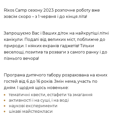
Rixos Camp сезону 2023 розпочне роботу вже
зовсім скоро – з 1 червня і до кінця літа!
Запрошуємо Вас і Ваших діток на найкрутіші літні
канікули. Подалі від великих міст, поближче до
природи. І ніяких екранів гаджетів! Тільки
веселощі, позитив та розваги з самого ранку і до
пізнього вечора!
Програма дитячого табору розрахована на юних
гостей від 6 до 16 років. Змін нема, участь по
дням. І щодня щось новеньке:
тематичні квести, естафети та змагання
активності і на суші, і на воді
наукові експерименти
цікаві майстеркласи