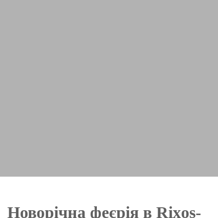
Новорічна феєрія в Rixos-