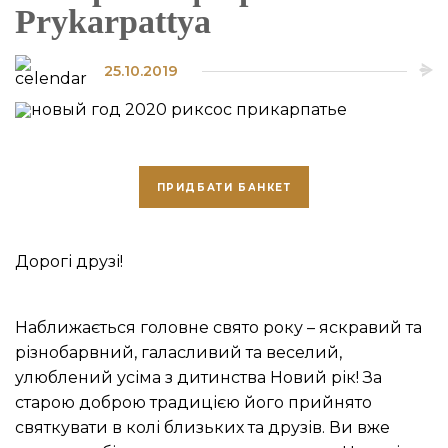
Prykarpattya
25.10.2019
ПРИДБАТИ БАНКЕТ
Дорогі друзі!
Наближається головне свято року – яскравий та
різнобарвний, галасливий та веселий,
улюблений усіма з дитинства Новий рік! За
старою доброю традицією його прийнято
святкувати в колі близьких та друзів. Ви вже