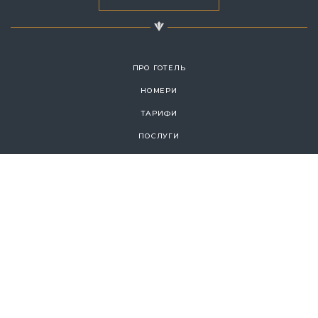
ПРО ГОТЕЛЬ
НОМЕРИ
ТАРИФИ
ПОСЛУГИ
МЕДЦЕНТР
КУРСИ МАЙЄРА
ПРОГРАМА CHECK-UP
РЕАБІЛІТАЦІЯ
ВЕЛНЕС
СПА