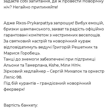
задаєте собі запитання, де ж провести Новорічну
ніч? Негайно припиняйте!
Адже Rixos-Prykarpattya запрошує! Вибух емоцій,
бризки шампанського, захват та радість офіційно
гарантовані комітетом з нестримних веселощів.
За святковий настрій та новорічний кураж
відповідатимуть ведучі Григорій Решетник та
Марися Горобець.
Танці до знемоги забезпечені при підтримці
Альони та Тамерлана, Kishe, Міли Нітіч.
Зірковий хедлайнер – Сергій Михалок та оркестр
Ляпіс-98.
Під бій курантів – грандіозний новорічний
феєрверк!
Вартість банкету: