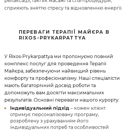
релаксації, такі як масажі та спа-процедури,
сприяють зняттю стресу та відновленню енергії.
ПЕРЕВАГИ ТЕРАПІЇ МАЙЄРА В
RIXOS-PRYKARPATTYA
У Rixos-Prykarpattya ми пропонуємо повний
комплекс послуг для проведення Терапії
Майєра, забезпечуючи найвищий рівень
комфорту та професіоналізму. Наші спеціалісти
мають багаторічний досвід роботи та
допоможуть вам досягти максимальних
результатів. Основні переваги нашого курорту:
Індивідуальний підхід
– кожен клієнт
отримує персоналізовану програму,
розроблену з урахуванням його
індивідуальних потреб та особливостей