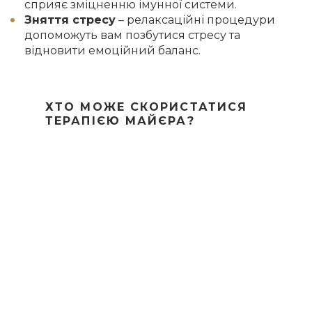
сприяє зміцненню імунної системи.
Зняття стресу
– релаксаційні процедури
допоможуть вам позбутися стресу та
відновити емоційний баланс.
ХТО МОЖЕ СКОРИСТАТИСЯ
ТЕРАПІЄЮ МАЙЄРА?
Терапія Майєра підходить практично для всіх,
незалежно від віку та стану здоров’я. Вона
особливо рекомендується людям, які мають такі
проблеми:
Хронічні захворювання шлунково-кишкового
тракту
Проблеми з обміном речовин
Зайва вага та ожиріння
Хронічна втома та стрес