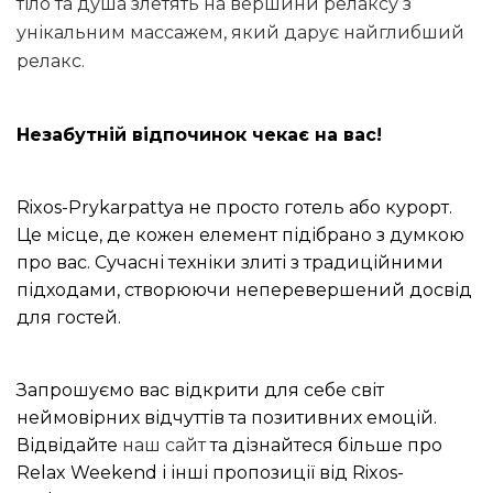
тіло та душа злетять на вершини релаксу з
унікальним массажем, який дарує найглибший
релакс.
Незабутній відпочинок чекає на вас!
Rixos-Prykarpattya не просто готель або курорт.
Це місце, де кожен елемент підібрано з думкою
про вас. Сучасні техніки злиті з традиційними
підходами, створюючи неперевершений досвід
для гостей.
Запрошуємо вас відкрити для себе світ
неймовірних відчуттів та позитивних емоцій.
Відвідайте
наш сайт
та дізнайтеся більше про
Relax Weekend і інші пропозиції від Rixos-