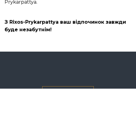
Prykarpattya.
З Rixos-Prykarpattya ваш відпочинок завжди
буде незабутнім!
ЗАБРОНЮВАТИ
ПРО ГОТЕЛЬ
НОМЕРИ