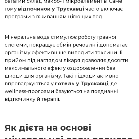
багатий склад макро- і мікроелементів. Саме
тому
відпочинок у Трускавці
часто включає
програми з вживанням цілющих вод.
Мінеральна вода стимулює роботу травної
системи, покращує обмін речовин і допомагає
організму ефективніше виводити токсини. Її
прийом під наглядом лікаря дозволяє досягти
максимального ефекту оздоровлення без
шкоди для організму. Такі підходи активно
впроваджуються у
готель у Трускавці
, де
wellness-програми базуються на поєднанні
відпочинку й терапії.
Як дієта на основі