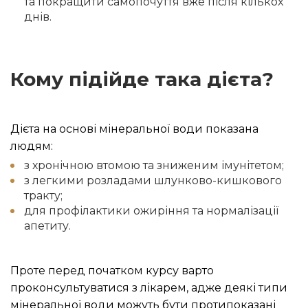
та покращити самопочуття вже після кількох
днів.
Кому підійде така дієта?
Дієта на основі мінеральної води показана
людям:
з хронічною втомою та зниженим імунітетом;
з легкими розладами шлунково-кишкового
тракту;
для профілактики ожиріння та нормалізації
апетиту.
Проте перед початком курсу варто
проконсультуватися з лікарем, адже деякі типи
мінеральної води можуть бути протипоказані