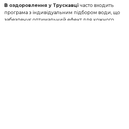
В
оздоровлення у Трускавці
часто входить
програма з індивідуальним підбором води, що
забезпечує оптимальний ефект для кожного
гостя.
Висновок
Дієта на основі мінеральної води — простий,
доступний і дієвий спосіб оздоровлення
організму. Вона забезпечує детоксикацію,
покращує самопочуття і сприяє профілактиці
багатьох хвороб. Найкраще ефект від такої дієти
проявляється в умовах курортного відпочинку,
коли організм отримує не лише користь від
води, а й повноцінне відновлення. Саме тому